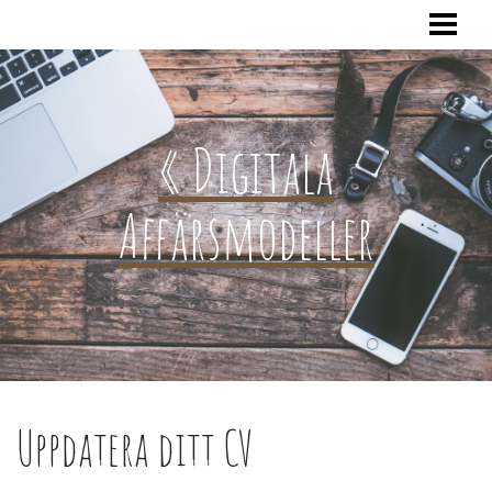
HEM
« Digitala
Affärsmodeller
Uppdatera ditt CV